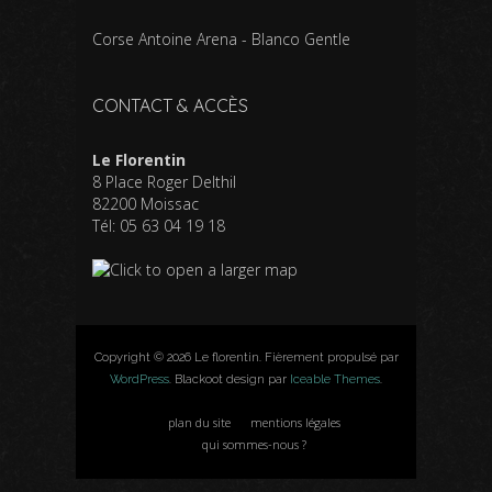
Corse Antoine Arena - Blanco Gentle
CONTACT & ACCÈS
Le Florentin
8 Place Roger Delthil
82200 Moissac
Tél: 05 63 04 19 18
Copyright © 2026 Le florentin. Fièrement propulsé par
WordPress
. Blackoot design par
Iceable Themes
.
plan du site
mentions légales
qui sommes-nous ?