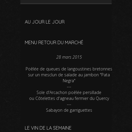
e
f
e
n
e
n
ê
n
ê
t
ê
t
r
t
r
e
r
e
AU JOUR LE JOUR
)
e
)
)
MENU RETOUR DU MARCHÉ
28 mars 2015
Poêlée de queues de langoustines bretonnes
sur un mesclun de salade au jambon "Pata
Negra"
---
Sole d'Arcachon poêlée persillade
ou Côtelettes d'agneau fermier du Quercy
---
Sabayon de garriguettes
LE VIN DE LA SEMAINE