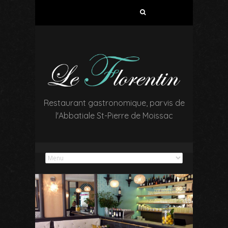
R
e
c
h
e
r
c
h
e
Restaurant gastronomique, parvis de
r
l'Abbatiale St-Pierre de Moissac
: