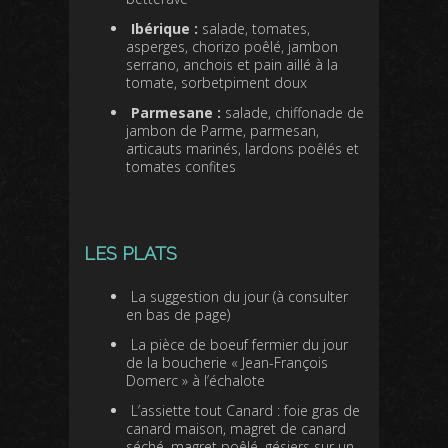
Ibérique :
salade, tomates,
asperges, chorizo poêlé, jambon
serrano, anchois et pain aillé à la
tomate, sorbetpiment doux
Parmesane :
salade, chiffonade de
jambon de Parme, parmesan,
articauts marinés, lardons poêlés et
tomates confites
LES PLATS
La suggestion du jour (à consulter
en bas de page)
La pièce de boeuf fermier du jour
de la boucherie « Jean-François
Domerc » à l’échalote
L’assiette tout Canard : foie gras de
canard maison, magret de canard
séché, magret poêlé, gésiers sur un