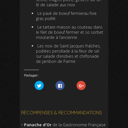
lit de salade aux noix
Le pavé de boeuf fermierau foie
gras poêlé
Le tartare maison au couteau dans
le filet de boeuf fermier et so sorbet
moutarde à l’ancienne
Les noix de Saint Jacques fraîches,
poêlées persillade à la fleur de sel
sur salade d’endives et chiffonade
de jambon de Parme
Partager :
C
C
C
l
l
l
i
i
i
q
q
q
u
u
u
e
e
e
z
z
z
p
p
p
o
o
o
RÉCOMPENSES & RECOMMANDATIONS
u
u
u
r
r
r
p
p
p
•
Panache d'Or
de la Gastronomie Française
a
a
a